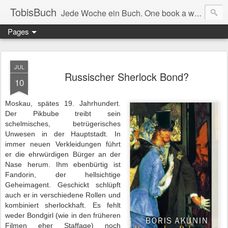
TobisBuch
Jede Woche ein Buch. One book a week.
Pages
JUL
Russischer Sherlock Bond?
10
Moskau, spätes 19. Jahrhundert.
Der Pikbube treibt sein
schelmisches, betrügerisches
Unwesen in der Hauptstadt. In
immer neuen Verkleidungen führt
er die ehrwürdigen Bürger an der
Nase herum. Ihm ebenbürtig ist
Fandorin, der hellsichtige
Geheimagent. Geschickt schlüpft
auch er in verschiedene Rollen und
kombiniert sherlockhaft. Es fehlt
weder Bondgirl (wie in den früheren
Filmen eher Staffage) noch