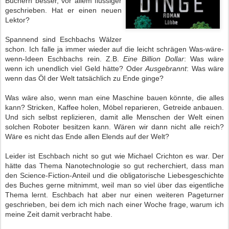
Büchern besser, vor allem flüssiger
geschrieben. Hat er einen neuen
Lektor?
Spannend sind Eschbachs Wälzer
schon. Ich falle ja immer wieder auf die leicht schrägen Was-wäre-
wenn-Ideen Eschbachs rein. Z.B.
Eine Billion Dollar
: Was wäre
wenn ich unendlich viel Geld hätte? Oder
Ausgebrannt
: Was wäre
wenn das Öl der Welt tatsächlich zu Ende ginge?
Was wäre also, wenn man eine Maschine bauen könnte, die alles
kann? Stricken, Kaffee holen, Möbel reparieren, Getreide anbauen.
Und sich selbst replizieren, damit alle Menschen der Welt einen
solchen Roboter besitzen kann. Wären wir dann nicht alle reich?
Wäre es nicht das Ende allen Elends auf der Welt?
Leider ist Eschbach nicht so gut wie Michael Crichton es war. Der
hätte das Thema Nanotechnologie so gut recherchiert, dass man
den Science-Fiction-Anteil und die obligatorische Liebesgeschichte
des Buches gerne mitnimmt, weil man so viel über das eigentliche
Thema lernt. Eschbach hat aber nur einen weiteren Pageturner
geschrieben, bei dem ich mich nach einer Woche frage, warum ich
meine Zeit damit verbracht habe.