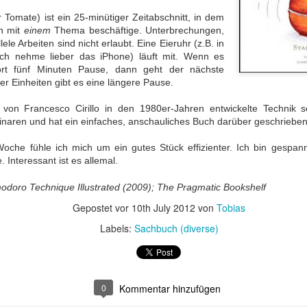
ichkeit / Too
/ Wrong sound
Good Pictures
Geschichtenw
r Tomate) ist ein 25-minütiger Zeitabschnitt, in dem
Jul 27th
Jun 28th
Jun 19th
Jun 18th
e to reality
rin / A furthe
ch mit
einem
Thema beschäftige. Unterbrechungen,
book by the st
le Arbeiten sind nicht erlaubt. Eine Eieruhr (z.B. in
weaver
ch nehme lieber das iPhone) läuft mit. Wenn es
ofort fünf Minuten Pause, dann geht der nächste
r Einheiten gibt es eine längere Pause.
Perspektive
Ohnmächtige
Das
Eher nur zu
Geschichte,
Diplomatie /
philippinische
Durchblättern
pr 25th
Apr 12th
Apr 7th
Mar 19th
 von Francesco Cirillo in den 1980er-Jahren entwickelte Technik se
 dann doch
Powerless
nationale Drama /
Rather just f
eminaren und hat ein einfaches, anschauliches Buch darüber geschriebe
zentrisch / A
diplomacy
The Philippine
browsing
perspective
National Tale
oche fühle ich mich um ein gutes Stück effizienter. Ich bin gespann
istory, but
 Interessant ist es allemal.
lo-centric
oßartige
Hilfe beim Umzug
Klassiker
Krimisatire v
after all
atur / Great
/ Relocation
nochmal zur
Feinsten / Cr
odoro Technique Illustrated (2009); The Pragmatic Bookshelf
an 14th
Jan 10th
Jan 2nd
Dec 23rd
iterature
support
Hand genommen
Satire at its B
Gepostet vor
10th July 2012
von
Tobias
/ A classic picked
Labels:
Sachbuch (diverse)
up once more
nnerung an
Allein mit der
Der Kanzler in
Nur für Bilder 
Kolosseum /
Schwiegermutter
Gefahr /
/ Good for th
ov 13th
Nov 13th
Oct 30th
Oct 18th
0
Kommentar hinzufügen
enir of the
/ Alone with
Chancellor in
pictures onl
losseum
Mother-In-Law
Danger