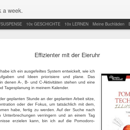
 a week.
/SUSPENSE
10x GESCHICHTE
10x LERNEN
Meine Buchläden
mlung von
Mal nicht in
Endlich Comics
Eifersuchtswa
Effizienter mit der Eieruhr
-Comics /
Amerika / Not in
verstehen /
vom Feinsten
an 13th
Jan 9th
Dec 28th
Dec 24th
ction of Web
America for once
Finally
Obsessive
Comics
Understanding
Jealousy At I
 habe ich ein ausgefeiltes System entwickelt, wie ich
Comics
Finest
ufgaben und Ideen priorisiere und plane. Das
 in denen A-, B- und C-Aktivitäten stehen und eine
und Tagesplanung in meinem Kalender.
r nächste
Der Araber von
Wunderbar
Eine lange Na
taa-Krimi in
Morgen wird
abgedrehte
in der Uckerm
der geplanten Stunde an der geplanten Arbeit sitze,
ep 28th
Sep 20th
Sep 15th
Sep 9th
land / The
erwachsen / The
Erzählungen /
/ A Long Night
zentration oder der Fokus, um tatsächlich mit dem,
t Joentaa
Arab of the
Wonderfully
the German
men habe, fertig zu werden. Auf der Suche nach
 novel set in
Future is coming
quirky stories
Province
ch Unterbrechungen verringern und an einem Tag
Finland
of age
bnisse erzielen kann, bin ich auf die Pomodoro-
nah an der
Unstimmiger Ton
Gute Bilder /
Weiteres von 