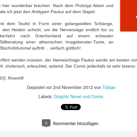
ichkeit / Too
/ Wrong sound
Good Pictures
Geschichtenw
 hier wunderbar brechen. Nach dem
Prototyp
Adam und
Jul 27th
Jun 28th
Jun 19th
Jun 18th
e to reality
rin / A furthe
te ich jetzt den
Antitypen
Paulus auf dem Stapel.
book by the st
weaver
it dem Teufel in Form einer gelangweilten Schlange,
u den Heiden schickt, um die Nervensäge endlich los zu
berfahrt nach Griechenland auf einem schwulen
Perspektive
Ohnmächtige
Das
Eher nur zu
e Stilberatung einer athenischen Imageberater-Tunte, an
Geschichte,
Diplomatie /
philippinische
Durchblättern
schofsfummel auftritt ... einfach göttlich!
pr 25th
Apr 12th
Apr 7th
Mar 19th
 dann doch
Powerless
nationale Drama /
Rather just f
zentrisch / A
diplomacy
The Philippine
browsing
rfilmt werden müssen, der kleinwüchsige Paulus würde am besten vo
perspective
National Tale
t: cholerisch, erleuchtet, wütend. Der Comic jedenfalls ist sehr lesen
istory, but
lo-centric
oßartige
Hilfe beim Umzug
Klassiker
Krimisatire v
010); Rowohlt
after all
atur / Great
/ Relocation
nochmal zur
Feinsten / Cr
Gepostet vor
2nd November 2012
von
Tobias
an 14th
Jan 10th
Jan 2nd
Dec 23rd
iterature
support
Hand genommen
Satire at its B
/ A classic picked
Labels:
Graphic Novel und Comic
up once more
nnerung an
Allein mit der
Der Kanzler in
Nur für Bilder 
Kolosseum /
Schwiegermutter
0
Kommentar hinzufügen
Gefahr /
/ Good for th
ov 13th
Nov 13th
Oct 30th
Oct 18th
enir of the
/ Alone with
Chancellor in
pictures onl
losseum
Mother-In-Law
Danger