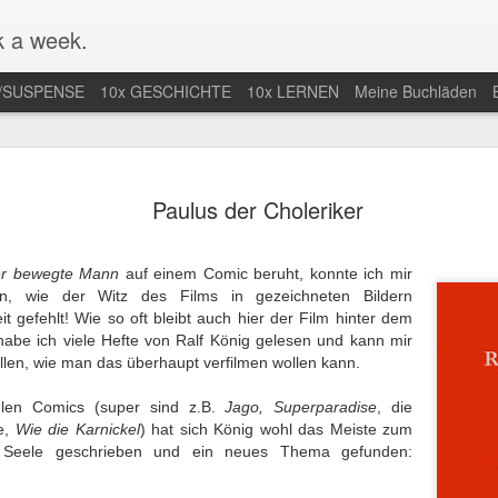
 a week.
/SUSPENSE
10x GESCHICHTE
10x LERNEN
Meine Buchläden
mlung von
Mal nicht in
Endlich Comics
Eifersuchtswa
Paulus der Choleriker
-Comics /
Amerika / Not in
verstehen /
vom Feinsten
an 13th
Jan 9th
Dec 28th
Dec 24th
ction of Web
America for once
Finally
Obsessive
Comics
Understanding
Jealousy At I
r bewegte Mann
auf einem Comic beruht, konnte ich mir
Comics
Finest
en, wie der Witz des Films in gezeichneten Bildern
t gefehlt! Wie so oft bleibt auch hier der Film hinter dem
habe ich viele Hefte von Ralf König gelesen und kann mir
r nächste
Der Araber von
Wunderbar
Eine lange Na
ellen, wie man das überhaupt verfilmen wollen kann.
taa-Krimi in
Morgen wird
abgedrehte
in der Uckerm
ep 28th
Sep 20th
Sep 15th
Sep 9th
land / The
erwachsen / The
Erzählungen /
/ A Long Night
len Comics (super sind z.B.
Jago, Superparadise
, die
t Joentaa
Arab of the
Wonderfully
the German
e,
Wie die Karnickel
) hat sich König wohl das Meiste zum
 novel set in
Future is coming
quirky stories
Province
 Seele geschrieben und ein neues Thema gefunden:
Finland
of age
nah an der
Unstimmiger Ton
Gute Bilder /
Weiteres von 