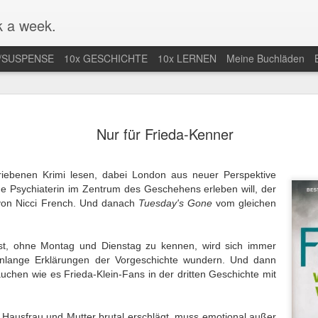
 a week.
/SUSPENSE
10x GESCHICHTE
10x LERNEN
Meine Buchläden
mlung von
Mal nicht in
Endlich Comics
Eifersuchtswa
Nur für Frieda-Kenner
-Comics /
Amerika / Not in
verstehen /
vom Feinsten
an 13th
Jan 9th
Dec 28th
Dec 24th
ction of Web
America for once
Finally
Obsessive
Comics
Understanding
Jealousy At I
iebenen Krimi lesen, dabei London aus neuer Perspektive
Comics
Finest
e Psychiaterin im Zentrum des Geschehens erleben will, der
on Nicci French. Und danach
Tuesday's Gone
vom gleichen
r nächste
Der Araber von
Wunderbar
Eine lange Na
taa-Krimi in
Morgen wird
abgedrehte
in der Uckerm
ep 28th
Sep 20th
Sep 15th
Sep 9th
st, ohne Montag und Dienstag zu kennen, wird sich immer
land / The
erwachsen / The
Erzählungen /
/ A Long Night
enlange Erklärungen der Vorgeschichte wundern. Und dann
t Joentaa
Arab of the
Wonderfully
the German
tauchen wie es Frieda-Klein-Fans in der dritten Geschichte mit
 novel set in
Future is coming
quirky stories
Province
Finland
of age
nah an der
Unstimmiger Ton
Gute Bilder /
Weiteres von 
Hausfrau und Mutter brutal erschlägt, muss emotional außer