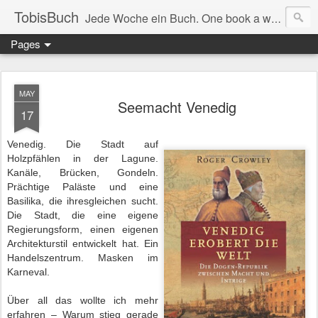
TobisBuch
Jede Woche ein Buch. One book a week.
Pages
MAY
Seemacht Venedig
17
Venedig. Die Stadt auf
Holzpfählen in der Lagune.
Kanäle, Brücken, Gondeln.
Prächtige Paläste und eine
Basilika, die ihresgleichen sucht.
Die Stadt, die eine eigene
Regierungsform, einen eigenen
Architekturstil entwickelt hat. Ein
Handelszentrum. Masken im
Karneval.
Über all das wollte ich mehr
erfahren – Warum stieg gerade