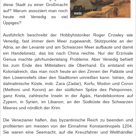
diese Stadt zu einer Großmacht
auf? Warum assoziiert man noch
heute mit Venedig so viel
Üppiges?
Ausführlich beschreibt der Hobbyhistoriker Roger Crowley wie
Venedig, fast immer dem Meer zugewandt, Stützpunkte an der
Adria, an der Levante und am Schwarzen Meer aufbaute und damit
ein Handelsnetz, das bis nach China reichte. Nur der Erzrivale
Genua machte jahrhundertelang Probleme. Aber Venedig behielt
bis zum Ende des Mittelalters die Oberhand. Es entstand ein
Kolonialreich, das man noch heute an den Zinnen der Paläste und
den Löwenreliefs über den Stadttoren umreißen kann: Istrien, die
dalmatinische Küste, insb. Zara (Zadar), Korfu, Modon und Coron
(Methoni und Koroni) an der südlichen Spitze des Peloponnes,
ganz Kreta, zahlreiche Inseln in der Ägäis, Handelskontore auf
Zypern, in Syrien, im Libanon, an der Südküste des Schwarzen
Meeres und nördlich der Krim.
Die Venezianer halfen, das byzantinische Reich zu beenden und
profitierten am meisten von der Einnahme Konstantinopels 1204.
Sie waren eine Seemacht, auf die Kreuzfahrer und Welthändler