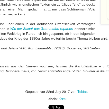
ichkeit / Too
/ Wrong sound
Good Pictures
Geschichtenw
(ähnlich wie in englischen Texten ein zufälliges "she" aufdeckt,
Jul 27th
Jun 28th
Jun 19th
Jun 18th
e to reality
rin / A furthe
e an einen Mann gedacht hat ... nur dass Schünemann/Voli
ć
book by the st
genter verpacken).
weaver
st, über einen in der deutschen Öffentlichkeit verdrängten
Wie der Soldat das Grammofon repariert
chon in
erinnern mich
Perspektive
Ohnmächtige
Das
Eher nur zu
ten Weltkrieg in Farbe. Ich bin gespannt, ob in den folgenden
Geschichte,
Diplomatie /
philippinische
Durchblättern
pr 25th
Apr 12th
Apr 7th
Mar 19th
os der Krieg der 1990er Jahre weiterhin (auch) Thema bleiben wird
 dann doch
Powerless
nationale Drama /
Rather just f
zentrisch / A
diplomacy
The Philippine
browsing
und Jelena Volić: Kornblumenblau (2013); Diogenes; 363 Seiten
perspective
National Tale
istory, but
lo-centric
oßartige
Hilfe beim Umzug
Klassiker
Krimisatire v
after all
atur / Great
/ Relocation
nochmal zur
Feinsten / Cr
sseln aus den Steinen wuchsen, lehnten die Kartoffelsäcke – unfö
an 14th
Jan 10th
Jan 2nd
Dec 23rd
iterature
support
Hand genommen
Satire at its B
ung, faul darauf aus, von Samir achtzehn enge Stufen hinunter in die 
/ A classic picked
up once more
Gepostet vor
22nd July 2017
von
Tobias
nnerung an
Allein mit der
Der Kanzler in
Nur für Bilder 
Kolosseum /
Schwiegermutter
Gefahr /
/ Good for th
Labels:
Krimi
ov 13th
Nov 13th
Oct 30th
Oct 18th
enir of the
/ Alone with
Chancellor in
pictures onl
losseum
Mother-In-Law
Danger