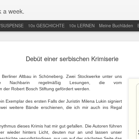
 a week.
/SUSPENSE
10x GESCHICHTE
10x LERNEN
Meine Buchläden
mlung von
Mal nicht in
Endlich Comics
Eifersuchtswa
Debüt einer serbischen Krimiserie
-Comics /
Amerika / Not in
verstehen /
vom Feinsten
an 13th
Jan 9th
Dec 28th
Dec 24th
ction of Web
America for once
Finally
Obsessive
Comics
Understanding
Jealousy At I
Berliner Altbau in Schöneberg. Zwei Stockwerke unter uns
Comics
Finest
sere Nachbarin regelmäßig Lesungen, die vom
m
der Robert Bosch Stiftung gefördert werden.
r nächste
Der Araber von
Wunderbar
Eine lange Na
 Exemplar des ersten Falls der Juristin Milena Lukin signiert
taa-Krimi in
Morgen wird
abgedrehte
in der Uckerm
ep 28th
Sep 20th
Sep 15th
Sep 9th
d zwei weitere Bände erschienen, die ich mir auch ins Regal
land / The
erwachsen / The
Erzählungen /
/ A Long Night
t Joentaa
Arab of the
Wonderfully
the German
 novel set in
Future is coming
quirky stories
Province
thmus dieses Krimis hat mir gut gefallen. Die Autoren führen
Finland
of age
r wieder hinters Licht, deuten nur an und lassen unser
nah an der
Unstimmiger Ton
Gute Bilder /
Weiteres von 
schichte vervollständigen, nur um auf der nächsten Seite das