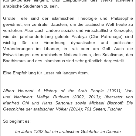
Kontaktpunkte eingeht. Das Zielpublikum des Werks scheinen
arabische Studenten zu sein.
Große Teile sind der islamischen Theologie und Philosophie
gewidmet, ein zentraler Baustein, um die arabische Welt heute zu
verstehen. Aber auch andere soziale und wirtschaftliche Konzepte,
wie die jahrhundertelang gelebte Asabiya (Clan-Patronage) sind
wichtig für die E
inordnung dynastischer und politischer
Veränderungen im Libanon, in Irak oder am Golf. Auch die
Entwicklungen des arabischen Nationalismus, des Salafismus, des
Baathismus und des Islamismus sind sehr gründlich dargestellt.
Eine Empfehlung für Leser mit langem Atem.
Albert Hourani: A History of the Arab People (1991); Vor-
und Nachwort: Malige Ruthven (2002, 2013); übersetzt von
Manfred Ohl und Hans Sartorius sowie Michael Bischoff: Die
Geschichte der arabischen Völker (2014); 701 Seiten; Fischer
So beginnt es:
Im Jahre 1382 bat ein arabischer Gelehrter im Dienste