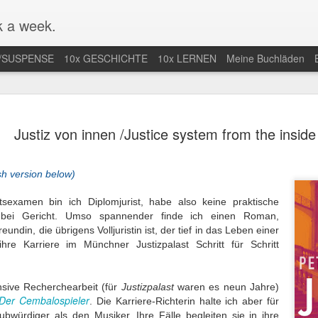
 a week.
/SUSPENSE
10x GESCHICHTE
10x LERNEN
Meine Buchläden
mlung von
Mal nicht in
Endlich Comics
Eifersuchtswa
Justiz von innen /Justice system from the inside
-Comics /
Amerika / Not in
verstehen /
vom Feinsten
an 13th
Jan 9th
Dec 28th
Dec 24th
ction of Web
America for once
Finally
Obsessive
Comics
Understanding
Jealousy At I
sh version below)
Comics
Finest
sexamen bin ich Diplomjurist, habe also keine praktische
 bei Gericht. Umso spannender finde ich einen Roman,
r nächste
Der Araber von
Wunderbar
Eine lange Na
undin, die übrigens Volljuristin ist, der tief in das Leben einer
taa-Krimi in
Morgen wird
abgedrehte
in der Uckerm
ihre Karriere im Münchner Justizpalast Schritt für Schritt
ep 28th
Sep 20th
Sep 15th
Sep 9th
land / The
erwachsen / The
Erzählungen /
/ A Long Night
t Joentaa
Arab of the
Wonderfully
the German
 novel set in
Future is coming
quirky stories
Province
nsive Recherchearbeit (für
Justizpalast
waren es neun Jahre)
Finland
of age
Der Cembalospieler
. Die Karriere-Richterin halte ich aber für
nah an der
Unstimmiger Ton
Gute Bilder /
Weiteres von 
ubwürdiger als den Musiker. Ihre Fälle begleiten sie in ihre