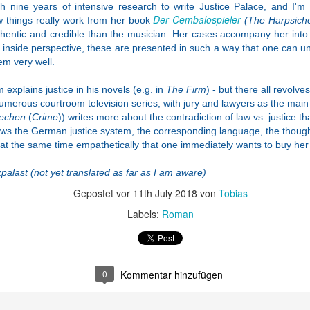
h nine years of intensive research to write Justice Palace, and I'm a
Der Cembalospieler
w things really work from her book
(The Harpsicho
hentic and credible than the musician. Her cases accompany her into 
tchcocks
Übersetzungsabb
Vielseitig und
Des achten
's inside perspective, these are presented in such a way that one can 
orlage /
ruch / Translation
doch ein Ganzes
Heinrichs zwe
em very well.
ug 27th
Aug 17th
Aug 6th
Jul 30th
tchcock's
Abort
/ Multifaceted and
Frau / Henr
spiration
yet a whole
VIII's second w
 explains justice in his novels (e.g. in
The Firm
) - but there all revolv
numerous courtroom television series, with jury and lawyers as the main
rechen
(
Crime
)) writes more about the contradiction of law vs. justice th
s the German justice system, the corresponding language, the thought
Übergang
Ein Versuch an
Wieder ein guter
Schwaches Be
 at the same time empathetically that one immediately wants to buy her
Alt zu Neu /
armenischer
Camilleri / A
of Time
un 24th
Jun 9th
Jun 1st
May 26th
e Transition
Geschichte / A
Good Camilleri
Managament 
palast (not yet translated as far as I am aware)
 Old to New
Stab at Armenian
Again
Weak Best o
History
Time
Gepostet vor
11th July 2018
von
Tobias
Managemen
Labels:
Roman
ndbuch mit
Fragwürdiger
Schwieriger
Überblick z
u wenig
Positivismus /
Murakami / A
Bernt Notke 
ar 20th
Mar 12th
Mar 2nd
Jan 29th
ang / A book
Questionable
difficult Murakami
Bernd Notke, 
he youth with
Positivism
overview
0
Kommentar hinzufügen
little depth