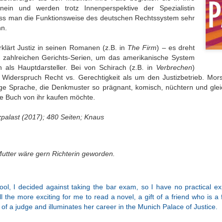
ichkeit / Too
/ Wrong sound
Good Pictures
Geschichtenw
ein und werden trotz Innenperspektive der Spezialistin
Jul 27th
Jun 28th
Jun 19th
Jun 18th
e to reality
rin / A furthe
ss man die Funktionsweise des deutschen Rechtssystem sehr
book by the st
nn.
weaver
lärt Justiz in seinen Romanen (z.B. in
The Firm
) – es dreht
in zahlreichen Gerichts-Serien, um das amerikanische System
Perspektive
Ohnmächtige
Das
Eher nur zu
 als Hauptdarsteller. Bei von Schirach (z.B. in
Verbrechen
)
Geschichte,
Diplomatie /
philippinische
Durchblättern
Widerspruch Recht vs. Gerechtigkeit als um den Justizbetrieb. Mor
pr 25th
Apr 12th
Apr 7th
Mar 19th
 dann doch
Powerless
nationale Drama /
Rather just f
ige Sprache, die Denkmuster so prägnant, komisch, nüchtern und gleic
zentrisch / A
diplomacy
The Philippine
browsing
e Buch von ihr kaufen möchte.
perspective
National Tale
istory, but
zpalast (2017); 480 Seiten; Knaus
lo-centric
oßartige
Hilfe beim Umzug
Klassiker
Krimisatire v
after all
atur / Great
/ Relocation
nochmal zur
Feinsten / Cr
an 14th
Jan 10th
Jan 2nd
Dec 23rd
iterature
support
Hand genommen
Satire at its B
utter wäre gern Richterin geworden.
/ A classic picked
up once more
hool, I decided against taking the bar exam, so I have no practical ex
nnerung an
Allein mit der
Der Kanzler in
Nur für Bilder 
l the more exciting for me to read a novel, a gift of a friend who is a f
Kolosseum /
Schwiegermutter
Gefahr /
/ Good for th
e of a judge and illuminates her career in the Munich Palace of Justice.
ov 13th
Nov 13th
Oct 30th
Oct 18th
enir of the
/ Alone with
Chancellor in
pictures onl
losseum
Mother-In-Law
Danger