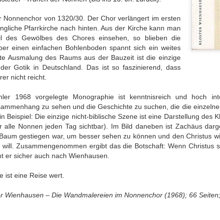
ichkeit / Too
/ Wrong sound
Good Pictures
Geschichtenw
Jul 27th
Jun 28th
Jun 19th
Jun 18th
e to reality
rin / A furthe
r Nonnenchor von 1320/30. Der Chor verlängert im ersten
book by the st
ängliche Pfarrkirche nach hinten. Aus der Kirche kann man
weaver
eil des Gewölbes des Chores einsehen, so blieben die
ber einen einfachen Bohlenboden spannt sich ein weites
te Ausmalung des Raums aus der Bauzeit ist die einzige
Perspektive
Ohnmächtige
Das
Eher nur zu
der Gotik in Deutschland. Das ist so faszinierend, dass
Geschichte,
Diplomatie /
philippinische
Durchblättern
er nicht reicht.
pr 25th
Apr 12th
Apr 7th
Mar 19th
 dann doch
Powerless
nationale Drama /
Rather just f
zentrisch / A
diplomacy
The Philippine
browsing
er 1968 vorgelegte Monographie ist kenntnisreich und hoch inter
perspective
National Tale
ammenhang zu sehen und die Geschichte zu suchen, die die einzeln
istory, but
Ein
Beispiel: Die einzige nicht-biblische Szene ist eine Darstellung des K
lo-centric
oßartige
Hilfe beim Umzug
Klassiker
Krimisatire v
 alle Nonnen jeden Tag sichtbar). Im Bild daneben ist Zachäus darges
after all
atur / Great
/ Relocation
nochmal zur
Feinsten / Cr
n Baum gestiegen war, um besser sehen zu können und den Christus wie
an 14th
Jan 10th
Jan 2nd
Dec 23rd
iterature
support
Hand genommen
Satire at its B
n will. Zusammengenommen ergibt das die Botschaft: Wenn Christus 
/ A classic picked
mt er sicher auch nach Wienhausen.
up once more
e ist eine Reise wert.
nnerung an
Allein mit der
Der Kanzler in
Nur für Bilder 
er Wienhausen – Die Wandmalereien im Nonnenchor (1968); 66 Seiten;
Kolosseum /
Schwiegermutter
Gefahr /
/ Good for th
ov 13th
Nov 13th
Oct 30th
Oct 18th
enir of the
/ Alone with
Chancellor in
pictures onl
losseum
Mother-In-Law
Danger