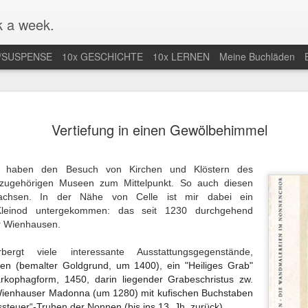
 a week.
/SUSPENSE
10x GESCHICHTE
10x LERNEN
Meine Buchläden
mlung von
Mal nicht in
Endlich Comics
Eifersuchtswa
Vertiefung in einen Gewölbehimmel
-Comics /
Amerika / Not in
verstehen /
vom Feinsten
an 13th
Jan 9th
Dec 28th
Dec 24th
ction of Web
America for once
Finally
Obsessive
Comics
Understanding
Jealousy At I
n haben den Besuch von Kirchen und Klöstern des
Comics
Finest
n zugehörigen Museen zum Mittelpunkt.
So auch diesen
achsen. In der Nähe von Celle ist mir dabei ein
Kleinod untergekommen: das seit 1230 durchgehend
r nächste
Der Araber von
Wunderbar
Eine lange Na
er Wienhausen.
taa-Krimi in
Morgen wird
abgedrehte
in der Uckerm
ep 28th
Sep 20th
Sep 15th
Sep 9th
land / The
erwachsen / The
Erzählungen /
/ A Long Night
ergt viele interessante Ausstattungsgegenstände,
t Joentaa
Arab of the
Wonderfully
the German
en (bemalter Goldgrund, um 1400), ein "Heiliges Grab"
 novel set in
Future is coming
quirky stories
Province
rkophagform, 1450, darin liegender Grabeschristus zw.
Finland
of age
Wienhauser Madonna (um 1280) mit kufischen Buchstaben
nah an der
Unstimmiger Ton
Gute Bilder /
Weiteres von 
teuer“-Truhen der Nonnen (bis ins 13. Jh. zurück).