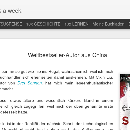
 a week.
/SUSPENSE
10x GESCHICHTE
10x LERNEN
Meine Buchläden
mlung von
Mal nicht in
Endlich Comics
Eifersuchtswa
Weltbestseller-Autor aus China
-Comics /
Amerika / Not in
verstehen /
vom Feinsten
an 13th
Jan 9th
Dec 28th
Dec 24th
ction of Web
America for once
Finally
Obsessive
Comics
Understanding
Jealousy At I
bei mir so gut wie nie ins Regal, wahrscheinlich weil ich mich
Comics
Finest
Buchhändler sich eher selten damit auskennen. Mit Cixin Liu,
Drei Sonnen
Autor von
,
hat mich mein leseenthusiastischer
gemacht.
r nächste
Der Araber von
Wunderbar
Eine lange Na
taa-Krimi in
Morgen wird
abgedrehte
in der Uckerm
ep 28th
Sep 20th
Sep 15th
Sep 9th
ieser etwas ältere und wesentlich kürzere Band in einem
land / The
erwachsen / The
Erzählungen /
/ A Long Night
be ich gleich zugegriffen, weil mich der oben genannte erste
t Joentaa
Arab of the
Wonderfully
the German
 gefesselt hatte.
 novel set in
Future is coming
quirky stories
Province
Finland
of age
le ist in der Realität der nächste Schritt der technologischen
nah an der
Unstimmiger Ton
Gute Bilder /
Weiteres von 
e Menschheit wohl bald gehen wird: das Aufkommen von