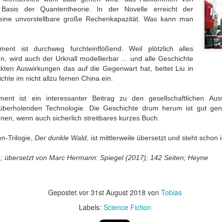
ichkeit / Too
/ Wrong sound
Good Pictures
Geschichtenw
asis der Quantentheorie. In der Novelle erreicht der
Jul 27th
Jun 28th
Jun 19th
Jun 18th
e to reality
rin / A furthe
eine unvorstellbare große Rechenkapazität. Was kann man
book by the st
weaver
ent ist durchweg furchteinflößend: Weil plötzlich alles
, wird auch der Urknall modellierbar ... und alle Geschichte
Perspektive
Ohnmächtige
Das
Eher nur zu
ckten Auswirkungen das auf die Gegenwart hat, bettet Liu in
Geschichte,
Diplomatie /
philippinische
Durchblättern
pr 25th
Apr 12th
Apr 7th
Mar 19th
chte im nicht allzu fernen China ein.
 dann doch
Powerless
nationale Drama /
Rather just f
zentrisch / A
diplomacy
The Philippine
browsing
ent ist ein interessanter Beitrag zu den gesellschaftlichen Au
perspective
National Tale
überholenden Technologie. Die Geschichte drum herum ist gut gen
istory, but
nen, wenn auch sicherlich streitbares kurzes Buch.
lo-centric
oßartige
Hilfe beim Umzug
Klassiker
Krimisatire v
after all
atur / Great
/ Relocation
nochmal zur
Feinsten / Cr
n-Trilogie,
Der dunkle Wald
, ist mittlerweile übersetzt und steht schon
an 14th
Jan 10th
Jan 2nd
Dec 23rd
iterature
support
Hand genommen
Satire at its B
/ A classic picked
4); übersetzt von Marc Hermann: Spiegel (2017); 142 Seiten; Heyne
up once more
nnerung an
Allein mit der
Der Kanzler in
Nur für Bilder 
Gepostet vor
31st August 2018
von
Tobias
Kolosseum /
Schwiegermutter
Gefahr /
/ Good for th
Labels:
Science Fiction
ov 13th
Nov 13th
Oct 30th
Oct 18th
enir of the
/ Alone with
Chancellor in
pictures onl
losseum
Mother-In-Law
Danger