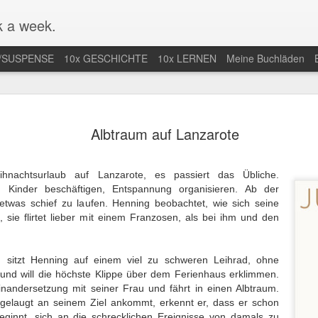
 a week.
/SUSPENSE
10x GESCHICHTE
10x LERNEN
Meine Buchläden
mlung von
Mal nicht in
Endlich Comics
Eifersuchtswa
Albtraum auf Lanzarote
-Comics /
Amerika / Not in
verstehen /
vom Feinsten
an 13th
Jan 9th
Dec 28th
Dec 24th
ction of Web
America for once
Finally
Obsessive
Comics
Understanding
Jealousy At I
hnachtsurlaub auf Lanzarote, es passiert das Übliche.
Comics
Finest
, Kinder beschäftigen, Entspannung organisieren. Ab der
t etwas schief zu laufen. Henning beobachtet, wie sich seine
, sie flirtet lieber mit einem Franzosen, als bei ihm und den
r nächste
Der Araber von
Wunderbar
Eine lange Na
taa-Krimi in
Morgen wird
abgedrehte
in der Uckerm
ep 28th
Sep 20th
Sep 15th
Sep 9th
land / The
erwachsen / The
Erzählungen /
/ A Long Night
sitzt Henning auf einem viel zu schweren Leihrad, ohne
t Joentaa
Arab of the
Wonderfully
the German
und will die höchste Klippe über dem Ferienhaus erklimmen.
 novel set in
Future is coming
quirky stories
Province
einandersetzung mit seiner Frau und fährt in einen Albtraum.
Finland
of age
sgelaugt an seinem Ziel ankommt, erkennt er, dass er schon
nah an der
Unstimmiger Ton
Gute Bilder /
Weiteres von 
eginnt, sich an die schrecklichen Ereignisse von damals zu