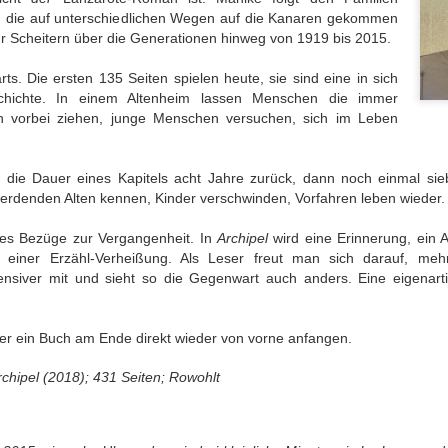
ichkeit / Too
/ Wrong sound
Good Pictures
Geschichtenw
, die auf unterschiedlichen Wegen auf die Kanaren gekommen
Jul 27th
Jun 28th
Jun 19th
Jun 18th
e to reality
rin / A furthe
ihr Scheitern über die Generationen hinweg von 1919 bis 2015.
book by the st
weaver
rts. Die ersten 135 Seiten spielen heute, sie sind eine in sich
chichte. In einem Altenheim lassen Menschen die immer
h vorbei ziehen, junge Menschen versuchen, sich im Leben
Perspektive
Ohnmächtige
Das
Eher nur zu
Geschichte,
Diplomatie /
philippinische
Durchblättern
pr 25th
Apr 12th
Apr 7th
Mar 19th
 dann doch
Powerless
nationale Drama /
Rather just f
r die Dauer eines Kapitels acht Jahre zurück, dann noch einmal si
zentrisch / A
diplomacy
The Philippine
browsing
 werdenden Alten kennen, Kinder verschwinden, Vorfahren leben wieder
perspective
National Tale
istory, but
es Bezüge zur Vergangenheit. In
Archipel
wird eine Erinnerung, ein A
lo-centric
oßartige
Hilfe beim Umzug
Klassiker
Krimisatire v
zu einer Erzähl-Verheißung. Als Leser freut man sich darauf, m
after all
atur / Great
/ Relocation
nochmal zur
Feinsten / Cr
ensiver mit und
sieht so die Gegenwart auch anders. Eine eigenar
an 14th
Jan 10th
Jan 2nd
Dec 23rd
iterature
support
Hand genommen
Satire at its B
/ A classic picked
up once more
hier ein Buch am Ende direkt wieder von vorne anfangen.
chipel (2018); 431 Seiten; Rowohlt
nnerung an
Allein mit der
Der Kanzler in
Nur für Bilder 
Kolosseum /
Schwiegermutter
Gefahr /
/ Good for th
ov 13th
Nov 13th
Oct 30th
Oct 18th
enir of the
/ Alone with
Chancellor in
pictures onl
losseum
Mother-In-Law
Danger