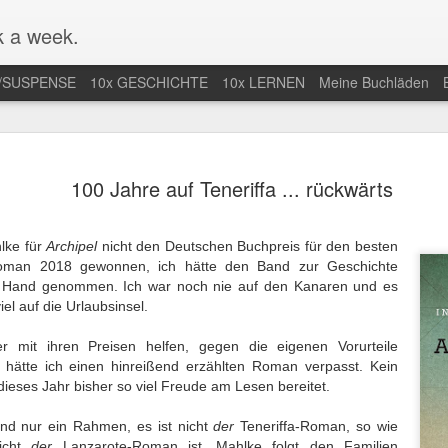
 a week.
/SUSPENSE
10x GESCHICHTE
10x LERNEN
Meine Buchläden
mlung von
Mal nicht in
Endlich Comics
Eifersuchtswa
100 Jahre auf Teneriffa ... rückwärts
-Comics /
Amerika / Not in
verstehen /
vom Feinsten
an 13th
Jan 9th
Dec 28th
Dec 24th
ction of Web
America for once
Finally
Obsessive
Comics
Understanding
Jealousy At I
lke für
Archipel
nicht den Deutschen Buchpreis für den besten
Comics
Finest
oman 2018 gewonnen, ich hätte den Band zur Geschichte
die Hand genommen. Ich war noch nie auf den Kanaren und es
iel auf die Urlaubsinsel.
r nächste
Der Araber von
Wunderbar
Eine lange Na
taa-Krimi in
Morgen wird
abgedrehte
in der Uckerm
ep 28th
Sep 20th
Sep 15th
Sep 9th
er mit ihren Preisen helfen, gegen die eigenen Vorurteile
land / The
erwachsen / The
Erzählungen /
/ A Long Night
hätte ich einen hinreißend erzählten Roman verpasst. Kein
t Joentaa
Arab of the
Wonderfully
the German
ieses Jahr bisher so viel Freude am Lesen bereitet.
 novel set in
Future is coming
quirky stories
Province
Finland
of age
ind nur ein Rahmen, es ist nicht
der
Teneriffa-Roman, so wie
nah an der
Unstimmiger Ton
Gute Bilder /
Weiteres von 
icht
der
Lanzarote-Roman ist. Mahlke folgt den Familien