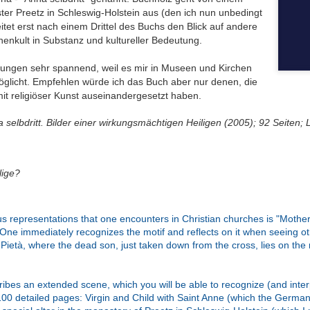
ichkeit / Too
/ Wrong sound
Good Pictures
Geschichtenw
oster Preetz in Schleswig-Holstein aus (den ich nun unbedingt
Jul 27th
Jun 28th
Jun 19th
Jun 18th
e to reality
rin / A furthe
tet erst nach einem Drittel des Buchs den Blick auf andere
book by the st
enkult in Substanz und kultureller Bedeutung.
weaver
efungen sehr spannend, weil es mir in Museen und Kirchen
öglicht. Empfehlen würde ich das Buch aber nur denen, die
Perspektive
Ohnmächtige
Das
Eher nur zu
mit religiöser Kunst auseinandergesetzt haben.
Geschichte,
Diplomatie /
philippinische
Durchblättern
pr 25th
Apr 12th
Apr 7th
Mar 19th
 dann doch
Powerless
nationale Drama /
Rather just f
 selbdritt. Bilder einer wirkungsmächtigen Heiligen (2005); 92 Seiten
zentrisch / A
diplomacy
The Philippine
browsing
perspective
National Tale
istory, but
lo-centric
lige?
oßartige
Hilfe beim Umzug
Klassiker
Krimisatire v
after all
atur / Great
/ Relocation
nochmal zur
Feinsten / Cr
an 14th
Jan 10th
Jan 2nd
Dec 23rd
iterature
support
Hand genommen
Satire at its B
/ A classic picked
 representations that one encounters in Christian churches is "Mother
up once more
p. One immediately recognizes the motif and reflects on it when seeing o
e Pietà, where the dead son, just taken down from the cross, lies on the
nnerung an
Allein mit der
Der Kanzler in
Nur für Bilder 
Kolosseum /
Schwiegermutter
Gefahr /
/ Good for th
ibes an extended scene, which you will be able to recognize (and interp
ov 13th
Nov 13th
Oct 30th
Oct 18th
enir of the
/ Alone with
Chancellor in
pictures onl
00 detailed pages: Virgin and Child with Saint Anne (which the Germans 
losseum
Mother-In-Law
Danger