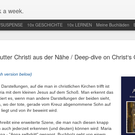
 a week.
/SUSPENSE
10x GESCHICHTE
10x LERNEN
Meine Buchläden
mlung von
Mal nicht in
Endlich Comics
Eifersuchtswa
tter Christi aus der Nähe / Deep-dive on Christ‘
-Comics /
Amerika / Not in
verstehen /
vom Feinsten
an 13th
Jan 9th
Dec 28th
Dec 24th
ction of Web
America for once
Finally
Obsessive
Comics
Understanding
Jealousy At I
sh version below)
Comics
Finest
arstellungen, auf die man in christlichen Kirchen trifft ist
aria mit dem kleinen Jesus auf dem Schoß. Man erkennt das
r nächste
Der Araber von
Wunderbar
Eine lange Na
ktiert es, wenn man andere Darstellungen der beiden sieht,
taa-Krimi in
Morgen wird
abgedrehte
in der Uckerm
ep 28th
Sep 20th
Sep 15th
Sep 9th
tà, wo der tote, gerade vom Kreuz abgenommene Sohn auf
land / The
erwachsen / The
Erzählungen /
/ A Long Night
iegt und von ihr beweint wird.
t Joentaa
Arab of the
Wonderfully
the German
 novel set in
Future is coming
quirky stories
Province
hreibt eine erweiterte Szene, die man nach diesen knapp
Finland
of age
en auch jederzeit erkennen (und deuten) können wird: Maria
nah an der
Unstimmiger Ton
Gute Bilder /
Weiteres von 
na - "Anna selbdritt" genannt.
Buchholz geht von einem