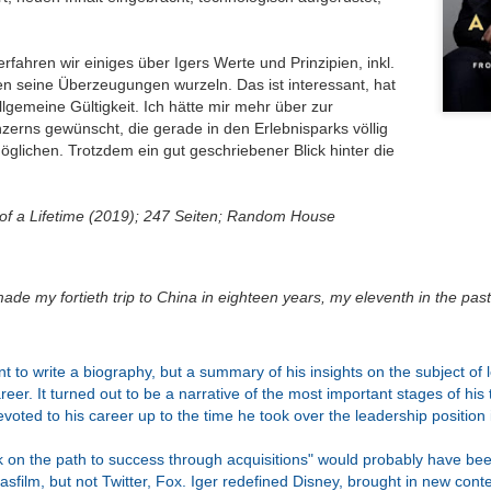
ichkeit / Too
/ Wrong sound
Good Pictures
Geschichtenw
Jul 27th
Jun 28th
Jun 19th
Jun 18th
e to reality
rin / A furthe
book by the st
ahren wir einiges über Igers Werte und Prinzipien, inkl.
weaver
en seine Überzeugungen wurzeln. Das ist interessant, hat
llgemeine Gültigkeit. Ich hätte mir mehr über zur
nzerns gewünscht, die gerade in den Erlebnisparks völlig
Perspektive
Ohnmächtige
Das
Eher nur zu
glichen. Trotzdem ein gut geschriebener Blick hinter die
Geschichte,
Diplomatie /
philippinische
Durchblättern
pr 25th
Apr 12th
Apr 7th
Mar 19th
 dann doch
Powerless
nationale Drama /
Rather just f
zentrisch / A
diplomacy
The Philippine
browsing
 of a Lifetime (2019); 247 Seiten; Random House
perspective
National Tale
istory, but
lo-centric
oßartige
Hilfe beim Umzug
Klassiker
Krimisatire v
after all
ade my fortieth trip to China in eighteen years, my eleventh in the pas
atur / Great
/ Relocation
nochmal zur
Feinsten / Cr
an 14th
Jan 10th
Jan 2nd
Dec 23rd
iterature
support
Hand genommen
Satire at its B
/ A classic picked
up once more
t to write a biography, but a summary of his insights on the subject of 
reer. It turned out to be a narrative of the most important stages of hi
evoted to his career up to the time he took over the leadership position
nnerung an
Allein mit der
Der Kanzler in
Nur für Bilder 
Kolosseum /
Schwiegermutter
Gefahr /
/ Good for th
ov 13th
Nov 13th
Oct 30th
Oct 18th
k on the path to success through acquisitions" would probably have be
enir of the
/ Alone with
Chancellor in
pictures onl
ucasfilm, but not Twitter, Fox. Iger redefined Disney, brought in new con
losseum
Mother-In-Law
Danger