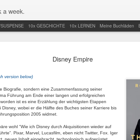
 a week.
/SUSPENSE
10x GESCHICHTE
10x LERNEN
Meine Buchläden
mlung von
Mal nicht in
Endlich Comics
Eifersuchtswa
Disney Empire
-Comics /
Amerika / Not in
verstehen /
vom Feinsten
an 13th
Jan 9th
Dec 28th
Dec 24th
ction of Web
America for once
Finally
Obsessive
Comics
Understanding
Jealousy At I
sh version below)
Comics
Finest
ine Biografie, sondern eine Zusammenfassung seiner
ma Führung am Ende einer langen und erfolgreichen
r nächste
Der Araber von
Wunderbar
Eine lange Na
eworden ist es eine Erzählung der wichtigsten Etappen
taa-Krimi in
Morgen wird
abgedrehte
in der Uckerm
i Disney, wobei er die Hälfte des Buches seiner Karriere bis
ep 28th
Sep 20th
Sep 15th
Sep 9th
land / The
erwachsen / The
Erzählungen /
/ A Long Night
hrungsposition 2005 widmet.
t Joentaa
Arab of the
Wonderfully
the German
 novel set in
Future is coming
quirky stories
Province
äre wohl “Wie ich Disney durch Akquisitionen wieder auf
Finland
of age
hrte”. Pixar, Marvel, Lucasfilm, eben nicht Twitter, Fox. Iger
nah an der
Unstimmiger Ton
Gute Bilder /
Weiteres von 
rt, neuen Inhalt eingebracht, technologisch aufgerüstet,