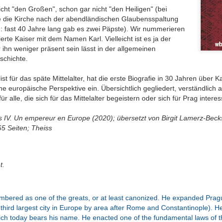
ichkeit / Too
/ Wrong sound
Good Pictures
Geschichtenw
cht "den Großen", schon gar nicht "den Heiligen" (bei
Jul 27th
Jun 28th
Jun 19th
Jun 18th
e to reality
rin / A furthe
 die Kirche nach der abendländischen Glaubensspaltung
book by the st
: fast 40 Jahre lang gab es zwei Päpste). Wir nummerieren
weaver
erte Kaiser mit dem Namen Karl. Vielleicht ist es ja der
ihn weniger präsent sein lässt in der allgemeinen
chichte.
Perspektive
Ohnmächtige
Das
Eher nur zu
Geschichte,
Diplomatie /
philippinische
Durchblättern
pr 25th
Apr 12th
Apr 7th
Mar 19th
st für das späte Mittelalter, hat die erste Biografie in 30 Jahren über K
 dann doch
Powerless
nationale Drama /
Rather just f
ine europäische Perspektive ein. Übersichtlich gegliedert, verständlich 
zentrisch / A
diplomacy
The Philippine
browsing
 alle, die sich für das Mittelalter begeistern oder sich für Prag interes
perspective
National Tale
istory, but
s IV. Un empereur en Europe (2020); übersetzt von Birgit Lamerz-Becks
lo-centric
oßartige
Hilfe beim Umzug
Klassiker
Krimisatire v
65 Seiten; Theiss
after all
atur / Great
/ Relocation
nochmal zur
Feinsten / Cr
an 14th
Jan 10th
Jan 2nd
Dec 23rd
iterature
support
Hand genommen
Satire at its B
/ A classic picked
up once more
t.
nnerung an
Allein mit der
Der Kanzler in
Nur für Bilder 
bered as one of the greats, or at least canonized. He expanded Pragu
Kolosseum /
Schwiegermutter
Gefahr /
/ Good for th
ov 13th
Nov 13th
Oct 30th
Oct 18th
e third largest city in Europe by area after Rome and Constantinople). He
enir of the
/ Alone with
Chancellor in
pictures onl
ich today bears his name. He enacted one of the fundamental laws of
losseum
Mother-In-Law
Danger