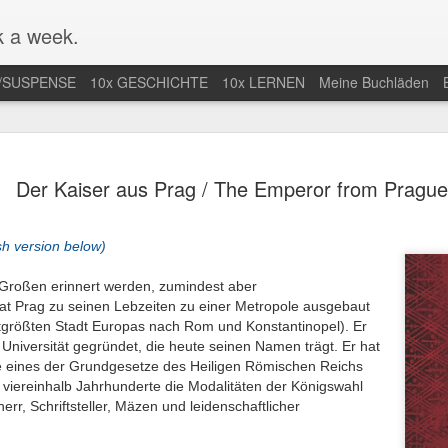
 a week.
/SUSPENSE
10x GESCHICHTE
10x LERNEN
Meine Buchläden
mlung von
Mal nicht in
Endlich Comics
Eifersuchtswa
Der Kaiser aus Prag / The Emperor from Prague
-Comics /
Amerika / Not in
verstehen /
vom Feinsten
an 13th
Jan 9th
Dec 28th
Dec 24th
ction of Web
America for once
Finally
Obsessive
Comics
Understanding
Jealousy At I
sh version below)
Comics
Finest
r Großen erinnert werden, zumindest aber
at Prag zu seinen Lebzeiten zu einer Metropole ausgebaut
r nächste
Der Araber von
Wunderbar
Eine lange Na
ttgrößten Stadt Europas nach Rom und Konstantinopel). Er
taa-Krimi in
Morgen wird
abgedrehte
in der Uckerm
ep 28th
Sep 20th
Sep 15th
Sep 9th
 Universität gegründet, die heute seinen Namen trägt. Er hat
land / The
erwachsen / The
Erzählungen /
/ A Long Night
e eines der Grundgesetze des Heiligen Römischen Reichs
t Joentaa
Arab of the
Wonderfully
the German
 viereinhalb Jahrhunderte die Modalitäten der Königswahl
 novel set in
Future is coming
quirky stories
Province
err, Schriftsteller, Mäzen und leidenschaftlicher
Finland
of age
nah an der
Unstimmiger Ton
Gute Bilder /
Weiteres von 