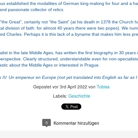
hus established the modalities of German king-making for four and a ha
 and passionate collector of relics.
tchcocks
Übersetzungsabb
Vielseitig und
Des achten
"the Great", certainly not "the Saint" (at his death in 1378 the Church h
orlage /
ruch / Translation
doch ein Ganzes
Heinrichs zwe
tal division of faith: for almost 40 years there were two popes). We nu
ug 27th
Aug 17th
Aug 6th
Jul 30th
tchcock's
Abort
/ Multifaceted and
Frau / Henr
led Charles. Perhaps it is this lack of a byname that makes him less pre
spiration
yet a whole
VIII's second w
list in the late Middle Ages, has written the first biography in 30 years o
erspective. Clearly structured, understandable even for non-speciali
Übergang
Ein Versuch an
Wieder ein guter
Schwaches Be
iastic about the Middle Ages or interested in Prague.
Alt zu Neu /
armenischer
Camilleri / A
of Time
un 24th
Jun 9th
Jun 1st
May 26th
e Transition
Geschichte / A
Good Camilleri
Managament 
 IV. Un empereur en Europe (not yet translated into English as far as 
 Old to New
Stab at Armenian
Again
Weak Best o
History
Time
Gepostet vor
3rd April 2022
von
Tobias
Managemen
Labels:
Geschichte
ndbuch mit
Fragwürdiger
Schwieriger
Überblick z
u wenig
Positivismus /
Murakami / A
Bernt Notke 
ar 20th
Mar 12th
Mar 2nd
Jan 29th
ang / A book
Questionable
difficult Murakami
Bernd Notke, 
he youth with
Positivism
overview
0
Kommentar hinzufügen
little depth