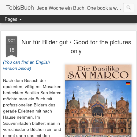
TobisBuch
Jede Woche ein Buch. One book a week.
Pages
Nur für Bilder gut / Good for the pictures
OCT
18
only
(You can find an English
version below)
Nach dem Besuch der
opulenten, völlig mit Mosaiken
bedeckten Basilika San Marco
möchte man ein Buch mit
professionellen Bildern des
gerade Erlebten mit nach
Hause nehmen. Im
Souvenirladen blättert man in
verschiedene Bücher rein und
nimmt dann das mit den