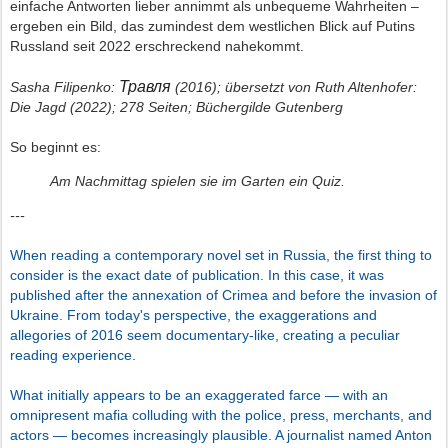
einfache Antworten lieber annimmt als unbequeme Wahrheiten –
ergeben ein Bild, das zumindest dem westlichen Blick auf Putins
Russland seit 2022 erschreckend nahekommt.
Травля
Sasha Filipenko:
(2016); übersetzt von Ruth Altenhofer:
Die Jagd (2022); 278 Seiten; Büchergilde Gutenberg
So beginnt es:
Am Nachmittag spielen sie im Garten ein Quiz.
---
When reading a contemporary novel set in Russia, the first thing to
consider is the exact date of publication. In this case, it was
published after the annexation of Crimea and before the invasion of
Ukraine. From today's perspective, the exaggerations and
allegories of 2016 seem documentary-like, creating a peculiar
reading experience.
What initially appears to be an exaggerated farce — with an
omnipresent mafia colluding with the police, press, merchants, and
actors — becomes increasingly plausible. A journalist named Anton